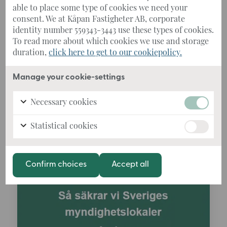
tid av ökade säkerhetskrav
able to place some type of cookies we need your
consent. We at Kåpan Fastigheter AB, corporate
Den 6 maj 2026 hölls årsstämma i Kåpan
identity number 559343-3443 use these types of cookies.
Fastigheter AB. Under stämman fastställdes
To read more about which cookies we use and storage
årsredovisninge...
duration,
click here to get to our cookiepolicy.
Läs mer
Manage your cookie-settings
Necessary cookies
Statistical cookies
Confirm choices
Accept all