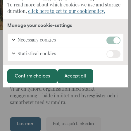
To read more about which cookies we use and storage
duration,
click here to get to our cookiepolicy.
Manage your cookie-settings
Vi skapar värde genom
Necessary cookies
samarbete
Statistical cookies
Vi lär känna våra hyresgästers vardag för att förstå
deras behov på djupet. Genom nära samarbeten
och korta beslutsvägar skapar vi långsiktiga
lösningar som verkligen fungerar.
Confirm choices
Accept all
Vi är en lyhörd organisation med starkt
engagemang – både i mötet med hyresgäster och i
samarbetet med varandra.
Läs mer
Följ oss på Linkedin