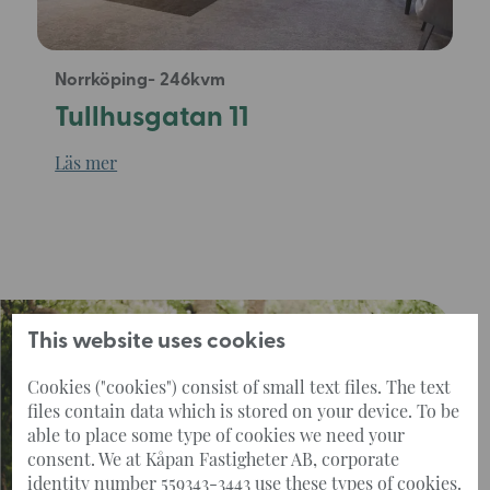
Norrköping
246
Tullhusgatan 11
Läs mer
This website uses cookies
Cookies ("cookies") consist of small text files. The text
files contain data which is stored on your device. To be
able to place some type of cookies we need your
consent. We at Kåpan Fastigheter AB, corporate
identity number 559343-3443 use these types of cookies.