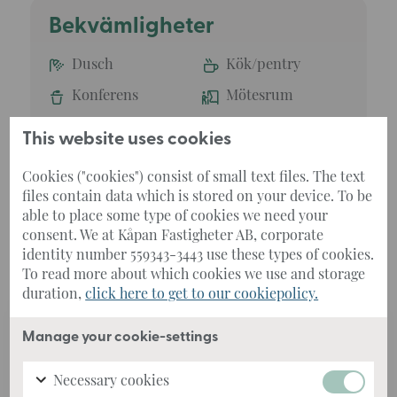
Bekvämligheter
Dusch
Kök/pentry
Konferens
Mötesrum
WC
RWC
This website uses cookies
Skyltläge
Parkering
Cookies ("cookies") consist of small text files. The text
files contain data which is stored on your device. To be
able to place some type of cookies we need your
consent. We at Kåpan Fastigheter AB, corporate
identity number 559343-3443 use these types of cookies.
To read more about which cookies we use and storage
duration,
click here to get to our cookiepolicy.
Manage your cookie-settings
Necessary cookies