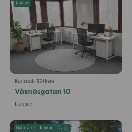
Kontor
Karlstad
534
Våxnäsgatan 10
Läs mer
Hälsovård
Kontor
Övrigt