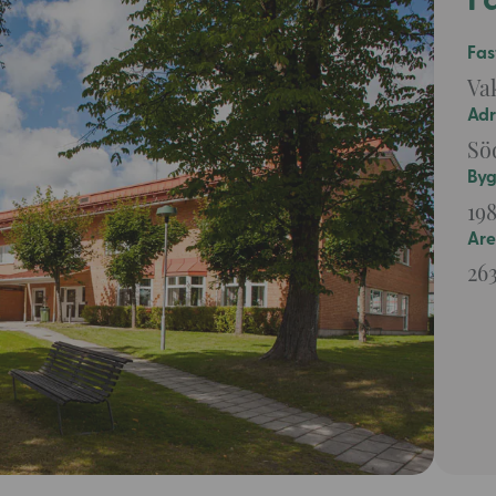
F
Fas
Va
Adr
Söd
By
19
Are
26