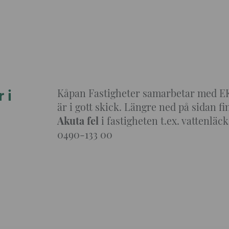
 i
Kåpan Fastigheter samarbetar med EKS f
är i gott skick. Längre ned på sidan f
Akuta fel
i fastigheten t.ex. vattenläc
0490-133 00