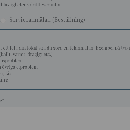
ll fastighetens driftleverantör.
n
Serviceanmälan (Beställning)
 ett fel i din lokal ska du göra en felanmälan. Exempel på typ
kallt, varmt, dragigt etc.)
ppsproblem
h övriga elproblem
r, lås
ning
e
*