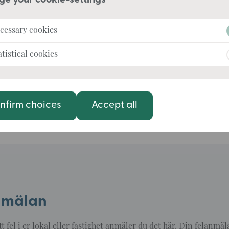
cessary cookies
tistical cookies
nfirm choices
Accept all
nmälan
t fel i er lokal eller fastighet anmäler du det här. Din felanmäl