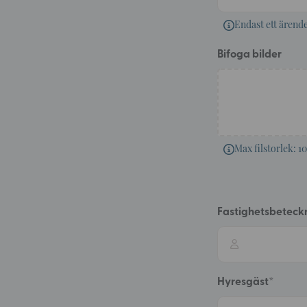
Endast ett ärend
Bifoga bilder
Max filstorlek: 1
Fastighetsbeteck
Hyresgäst
*