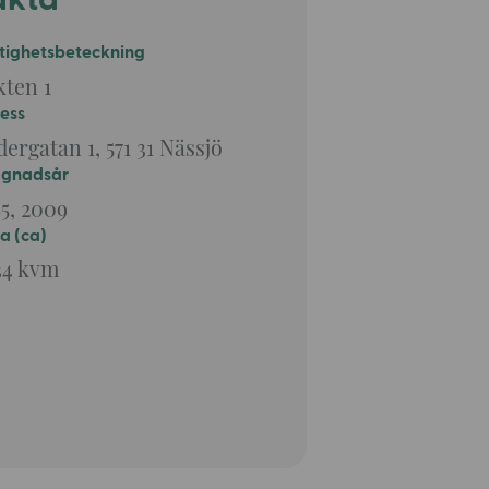
akta
tighetsbeteckning
kten 1
ess
ergatan 1, 571 31 Nässjö
ggnadsår
85, 2009
a (ca)
34 kvm