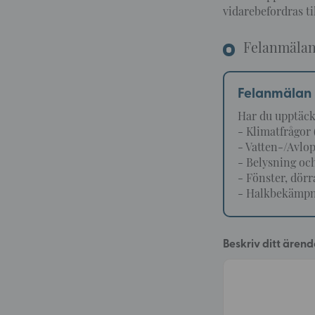
vidarebefordras ti
Felanmäla
Felanmälan
Har du upptäckt
- Klimatfrågor (
- Vatten-/Avlo
- Belysning oc
- Fönster, dörra
- Halkbekämp
Beskriv ditt ärend