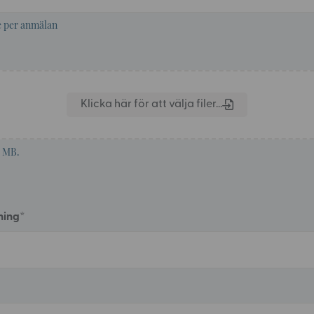
e per anmälan
0 MB.
ning
*