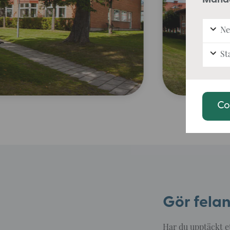
Ne
Sta
Co
Gör fela
Har du upptäckt et