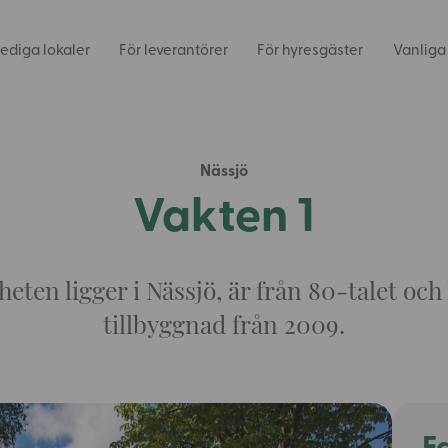
ediga lokaler
För leverantörer
För hyresgäster
Vanliga
Nässjö
Vakten 1
heten ligger i Nässjö, är från 80-talet och
tillbyggnad från 2009.