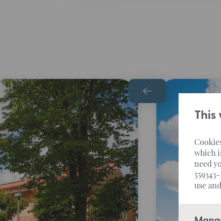
This
Cookies
which i
need yo
559343-
use and
Manag