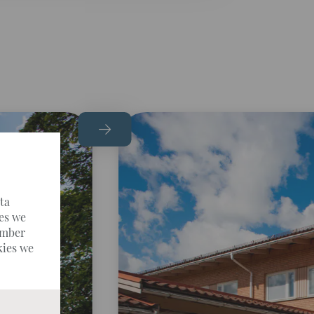
ata
ies we
umber
kies we