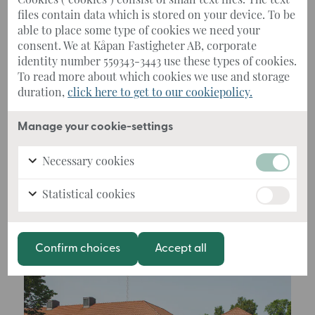
Cookies ("cookies") consist of small text files. The text
files contain data which is stored on your device. To be
076-109 52 89
able to place some type of cookies we need your
Mejla mig
consent. We at Kåpan Fastigheter AB, corporate
identity number 559343-3443 use these types of cookies.
To read more about which cookies we use and storage
duration,
click here to get to our cookiepolicy.
Manage your cookie-settings
Necessary cookies
Fler fastigheter
Statistical cookies
Confirm choices
Accept all