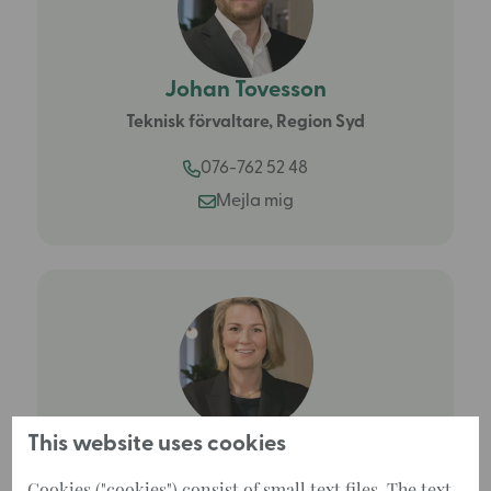
Johan Tovesson
Teknisk förvaltare, Region Syd
076-762 52 48
Mejla mig
This website uses cookies
Therese Gibrand
Ekonomisk förvaltare, Region Syd